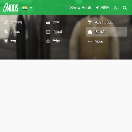
Show Adult
लॉगिन
उपकरण
वाहन
Paint Jobs
हथियार
लिपियों
खिलाड़ी
मैप्स
विविध
More