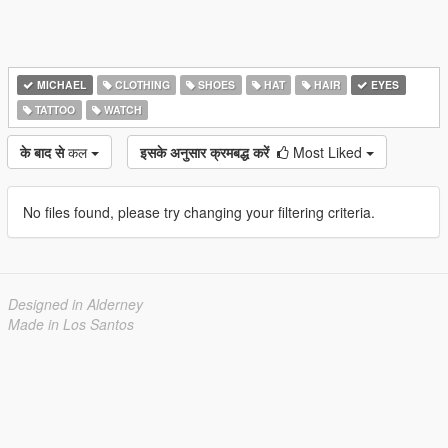
MICHAEL
CLOTHING
SHOES
HAT
HAIR
EYES
TATTOO
WATCH
के बाद से
कल
इसके अनुसार क्रमबद्ध करें
Most Liked
No files found, please try changing your filtering criteria.
Designed in Alderney
Made in Los Santos