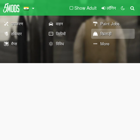
Show Adult
लॉगिन
उपकरण
वाहन
Paint Jobs
हथियार
लिपियों
खिलाड़ी
मैप्स
विविध
More