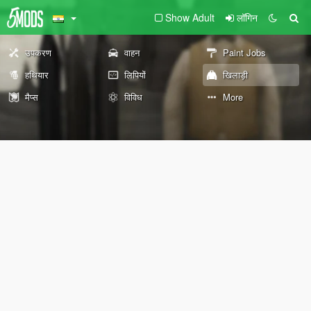
Show Adult
लॉगिन
उपकरण
वाहन
Paint Jobs
हथियार
लिपियों
खिलाड़ी
मैप्स
विविध
More