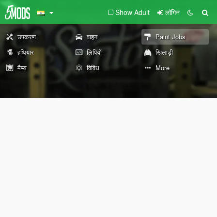
Show Adult
लॉगिन
उपकरण
वाहन
Paint Jobs
हथियार
लिपियों
खिलाड़ी
मैप्स
विविध
More