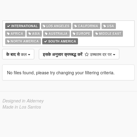
INTERNATIONAL
LOS ANGELES
CALIFORNIA
USA
AFRICA
ASIA
AUSTRALIA
EUROPE
MIDDLE EAST
NORTH AMERICA
SOUTH AMERICA
के बाद से
कल
इसके अनुसार क्रमबद्ध करें
उच्चतम दर पर
No files found, please try changing your filtering criteria.
Designed in Alderney
Made in Los Santos