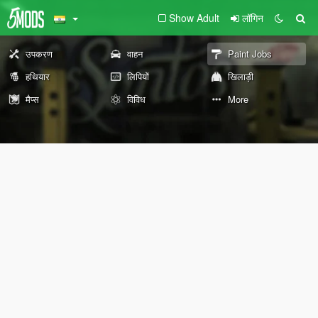
Show Adult
लॉगिन
उपकरण
वाहन
Paint Jobs
हथियार
लिपियों
खिलाड़ी
मैप्स
विविध
More