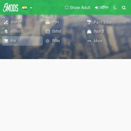
Show Adult
लॉगिन
उपकरण
वाहन
Paint Jobs
हथियार
लिपियों
खिलाड़ी
मैप्स
विविध
More