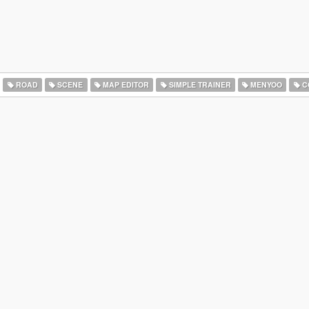
ROAD
SCENE
MAP EDITOR
SIMPLE TRAINER
MENYOO
C