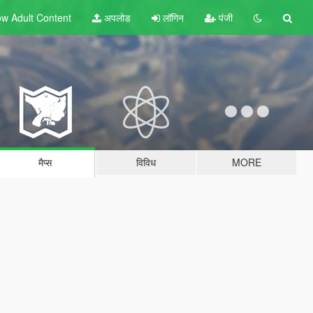
w Adult
Content
अपलोड
लॉगिन
पंजी
मैप्स
विविध
MORE