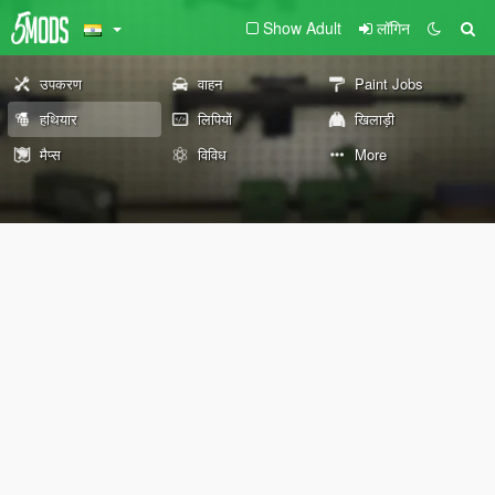
Show Adult
लॉगिन
उपकरण
वाहन
Paint Jobs
हथियार
लिपियों
खिलाड़ी
मैप्स
विविध
More