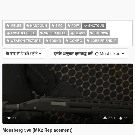
MELEE
HANDGUN
SMG
PDW
SHOTGUN
ASSAULT RIFLE
SNIPER RIFLE
HEAVY
THROWN
WEAPON TEXTURE
SOUND
CONFIG
LORE FRIENDLY
के बाद से
पिछले महीने
इसके अनुसार क्रमबद्ध करें
Most Liked
5.0
650
11
Mossberg 590 [MK2 Replacement]