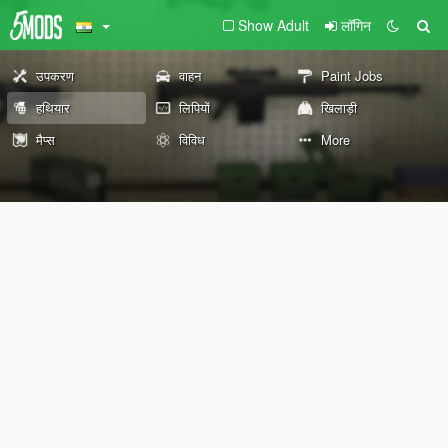
Show Adult
लॉगिन
उपकरण
वाहन
Paint Jobs
हथियार
लिपियों
खिलाड़ी
मैप्स
विविध
More