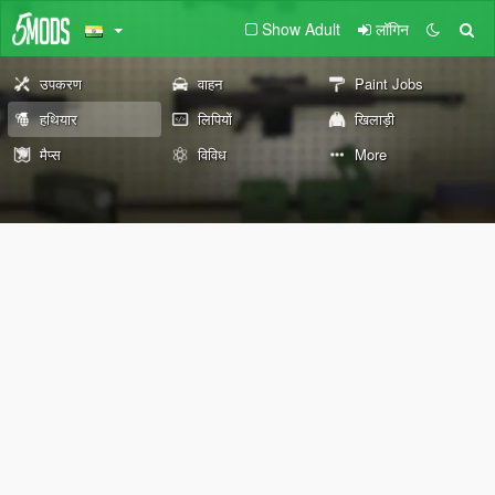
Show Adult
लॉगिन
उपकरण
वाहन
Paint Jobs
हथियार
लिपियों
खिलाड़ी
मैप्स
विविध
More