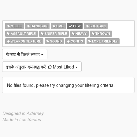
MELEE
HANDGUN
SMG
PDW
SHOTGUN
ASSAULT RIFLE
SNIPER RIFLE
HEAVY
THROWN
WEAPON TEXTURE
SOUND
CONFIG
LORE FRIENDLY
के बाद से
पिछले सप्ताह
इसके अनुसार क्रमबद्ध करें
Most Liked
No files found, please try changing your filtering criteria.
Designed in Alderney
Made in Los Santos