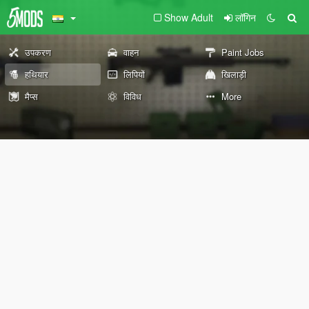
Show Adult
लॉगिन
उपकरण
वाहन
Paint Jobs
हथियार
लिपियों
खिलाड़ी
मैप्स
विविध
More