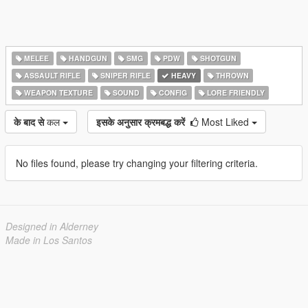
MELEE
HANDGUN
SMG
PDW
SHOTGUN
ASSAULT RIFLE
SNIPER RIFLE
HEAVY
THROWN
WEAPON TEXTURE
SOUND
CONFIG
LORE FRIENDLY
के बाद से
कल
इसके अनुसार क्रमबद्ध करें
Most Liked
No files found, please try changing your filtering criteria.
Designed in Alderney
Made in Los Santos