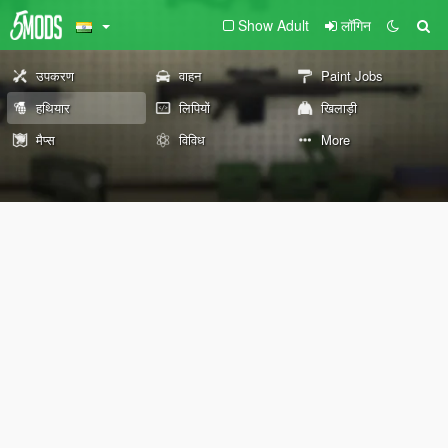
Show Adult
लॉगिन
उपकरण
वाहन
Paint Jobs
हथियार
लिपियों
खिलाड़ी
मैप्स
विविध
More