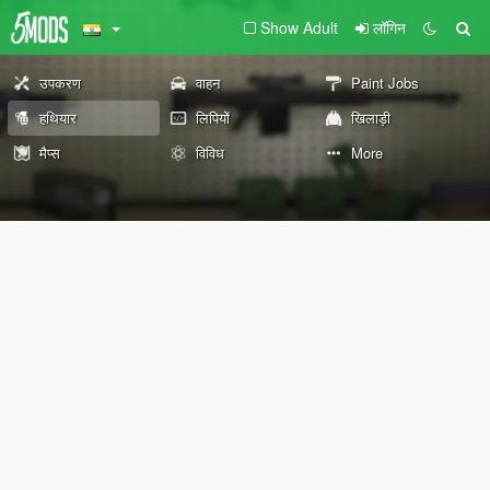
Show Adult
लॉगिन
उपकरण
वाहन
Paint Jobs
हथियार
लिपियों
खिलाड़ी
मैप्स
विविध
More