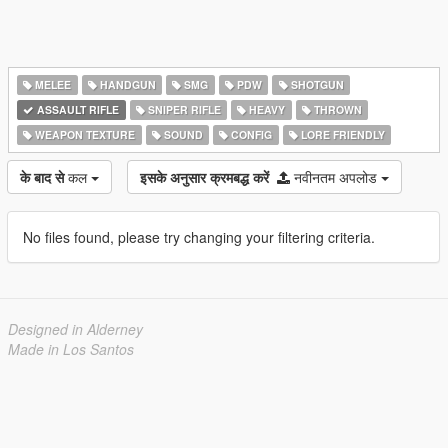
MELEE
HANDGUN
SMG
PDW
SHOTGUN
ASSAULT RIFLE
SNIPER RIFLE
HEAVY
THROWN
WEAPON TEXTURE
SOUND
CONFIG
LORE FRIENDLY
के बाद से
कल
इसके अनुसार क्रमबद्ध करें
नवीनतम अपलोड
No files found, please try changing your filtering criteria.
Designed in Alderney
Made in Los Santos