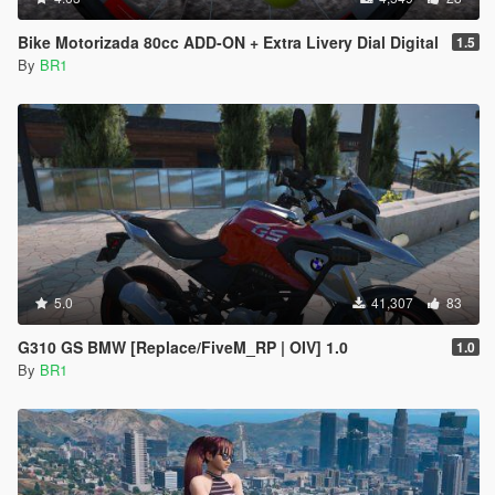
Bike Motorizada 80cc ADD-ON + Extra Livery Dial Digital
1.5
By
BR1
5.0
41,307
83
G310 GS BMW [Replace/FiveM_RP | OIV] 1.0
1.0
By
BR1