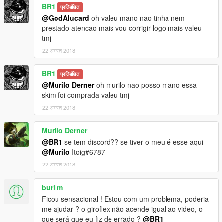
BR1
प्रतिबंधित
@GodAlucard
oh valeu mano nao tinha nem
prestado atencao mais vou corrigir logo mais valeu
tmj
22 अगस्त 2018
BR1
प्रतिबंधित
@Murilo Derner
oh murilo nao posso mano essa
skim foi comprada valeu tmj
22 अगस्त 2018
Murilo Derner
@BR1
se tem discord?? se tiver o meu é esse aqui
@Murilo
Itoig#6787
22 अगस्त 2018
burlim
Ficou sensacional ! Estou com um problema, poderia
me ajudar ? o giroflex não acende igual ao video, o
que será que eu fiz de errado ?
@BR1