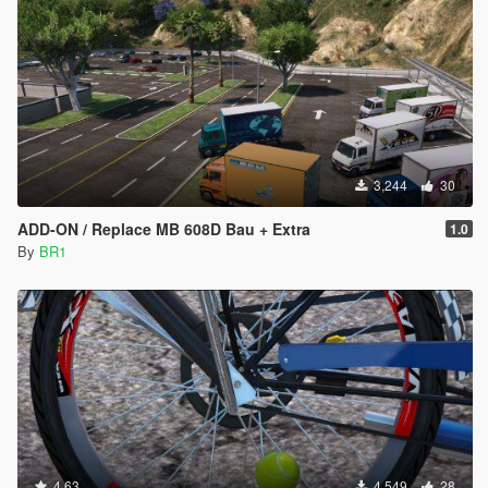
3,244
30
ADD-ON / Replace MB 608D Bau + Extra
1.0
By
BR1
4.63
4,549
28