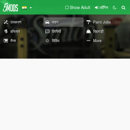
Show Adult
लॉगिन
उपकरण
वाहन
Paint Jobs
हथियार
लिपियों
खिलाड़ी
मैप्स
विविध
More