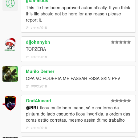
gta5-mods
This file has been approved automatically. If you think
this file should not be here for any reason please
report it.
21 अगस्त 2018
djjohnnybh
TOPZERA
21 अगस्त 2018
Murilo Derner
OPA VC PODERIA ME PASSAR ESSA SKIN PFV
21 अगस्त 2018
GodAlucard
@BR1
ficou muito bom mano, só o contorno da
pintura do lado esquerdo ficou invertida, a ordem das
coras estão corretas, mesmo assim ótimo trabalho
21 अगस्त 2018