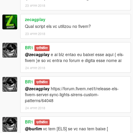
23 अगस्त 2018
zecagplay
Qual script els vc utilizou no fivem?
23 अगस्त 2018
BR1
प्रतिबंधित
@zecagplay
e ai blz entao eu baixei esse aqui { els-
fivem }e so vc entra no forum e digita esse nome ai
24 अगस्त 2018
BR1
प्रतिबंधित
@zecagplay
https://forum.fivem.net/t/release-els-
fivem-server-sync-lights-sirens-custom-
patterns/64048
24 अगस्त 2018
BR1
प्रतिबंधित
@burlim
vc tem [ELS] se vc nao tem baixe [