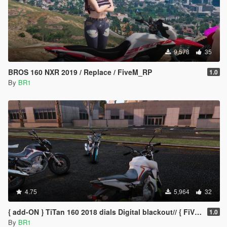
9,578
35
BROS 160 NXR 2019 / Replace / FiveM_RP
1.0
By
BR1
4.75
5,964
32
{ add-ON } TiTan 160 2018 dials Digital blackout// { FiVEM }
1.0
By
BR1