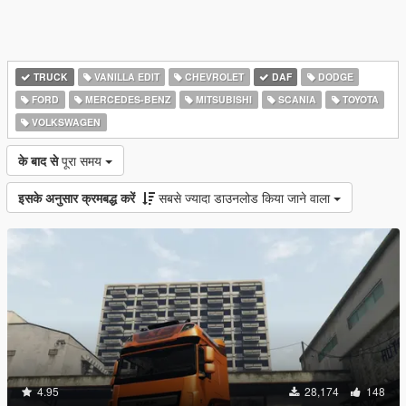
TRUCK
VANILLA EDIT
CHEVROLET
DAF
DODGE
FORD
MERCEDES-BENZ
MITSUBISHI
SCANIA
TOYOTA
VOLKSWAGEN
के बाद से
पूरा समय
इसके अनुसार क्रमबद्ध करें
सबसे ज्यादा डाउनलोड किया जाने वाला
4.95
28,174
148