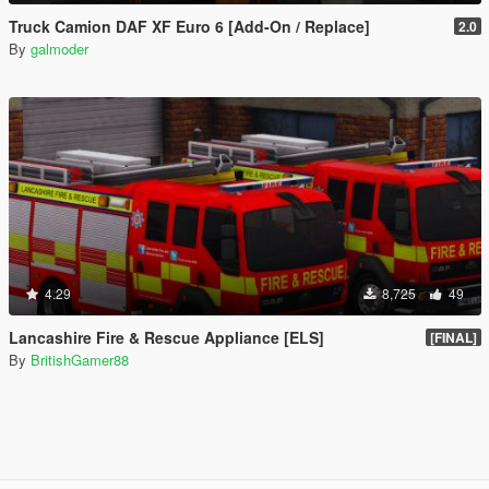
Truck Camion DAF XF Euro 6 [Add-On / Replace]
2.0
By
galmoder
4.29
8,725
49
Lancashire Fire & Rescue Appliance [ELS]
[FINAL]
By
BritishGamer88