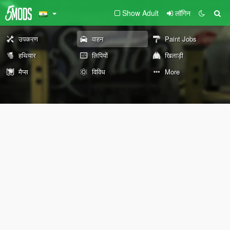
Show Adult
लॉगिन
उपकरण
वाहन
Paint Jobs
हथियार
लिपियों
खिलाड़ी
मैप्स
विविध
More