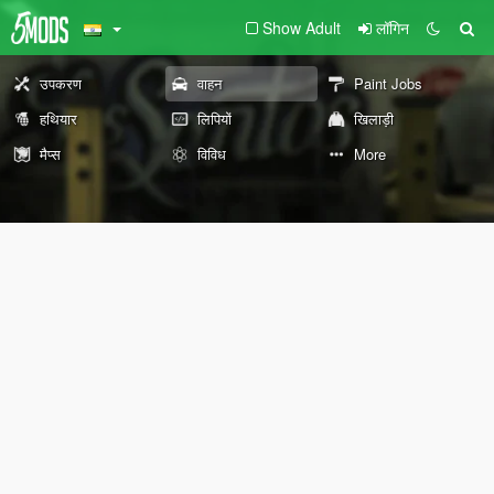
Show Adult
लॉगिन
उपकरण
वाहन
Paint Jobs
हथियार
लिपियों
खिलाड़ी
मैप्स
विविध
More