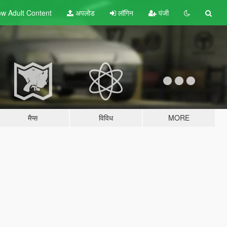
w Adult
Content
अपलोड
लॉगिन
पंजी
मैप्स
विविध
MORE