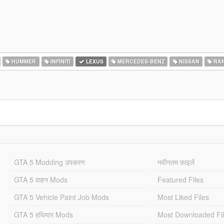
HUMMER
INFINITI
LEXUS
MERCEDES-BENZ
NISSAN
RAN
GTA 5 Modding उपकरण
नवीनतम फ़ाइलें
GTA 5 वाहन Mods
Featured Files
GTA 5 Vehicle Paint Job Mods
Most Liked Files
GTA 5 हथियार Mods
Most Downloaded Fi