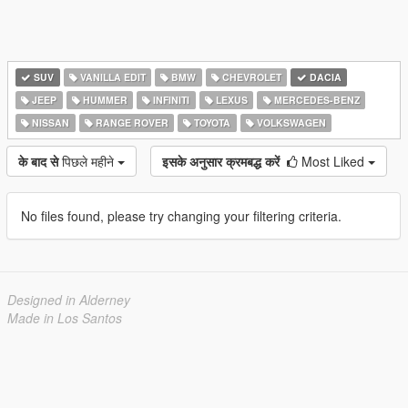
SUV
VANILLA EDIT
BMW
CHEVROLET
DACIA
JEEP
HUMMER
INFINITI
LEXUS
MERCEDES-BENZ
NISSAN
RANGE ROVER
TOYOTA
VOLKSWAGEN
के बाद से
पिछले महीने
इसके अनुसार क्रमबद्ध करें
Most Liked
No files found, please try changing your filtering criteria.
Designed in Alderney
Made in Los Santos