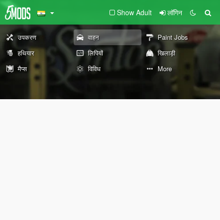
Show Adult
लॉगिन
उपकरण
वाहन
Paint Jobs
हथियार
लिपियों
खिलाड़ी
मैप्स
विविध
More