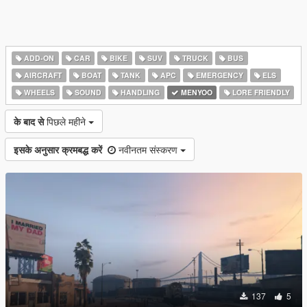
ADD-ON
CAR
BIKE
SUV
TRUCK
BUS
AIRCRAFT
BOAT
TANK
APC
EMERGENCY
ELS
WHEELS
SOUND
HANDLING
MENYOO
LORE FRIENDLY
के बाद से
पिछले महीने
इसके अनुसार क्रमबद्ध करें
नवीनतम संस्करण
137
5