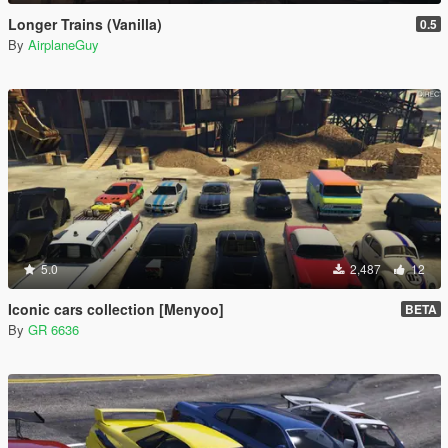
Longer Trains (Vanilla)
0.5
By
AirplaneGuy
5.0
2,487
12
Iconic cars collection [Menyoo]
BETA
By
GR 6636