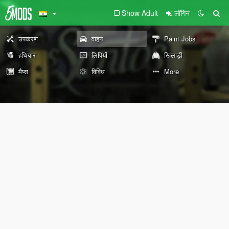
Show Adult
लॉगिन
उपकरण
वाहन
Paint Jobs
हथियार
लिपियों
खिलाड़ी
मैप्स
विविध
More