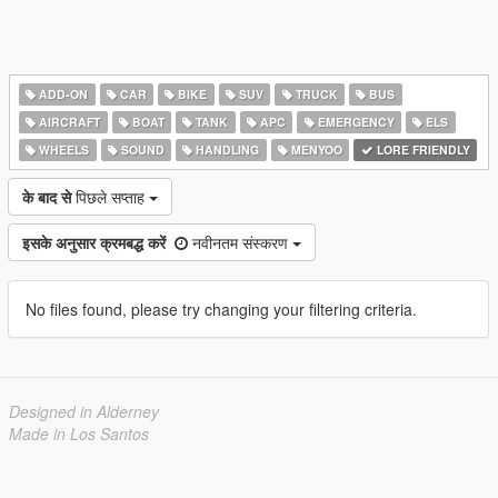
ADD-ON
CAR
BIKE
SUV
TRUCK
BUS
AIRCRAFT
BOAT
TANK
APC
EMERGENCY
ELS
WHEELS
SOUND
HANDLING
MENYOO
LORE FRIENDLY
के बाद से
पिछले सप्ताह
इसके अनुसार क्रमबद्ध करें
नवीनतम संस्करण
No files found, please try changing your filtering criteria.
Designed in Alderney
Made in Los Santos