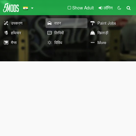
Show Adult
लॉगिन
उपकरण
वाहन
Paint Jobs
हथियार
लिपियों
खिलाड़ी
मैप्स
विविध
More