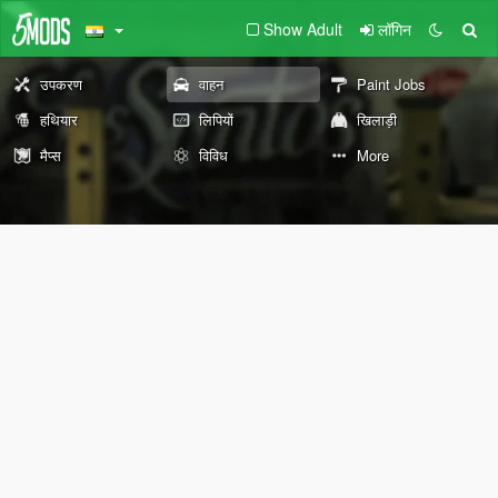
Show Adult
लॉगिन
उपकरण
वाहन
Paint Jobs
हथियार
लिपियों
खिलाड़ी
मैप्स
विविध
More