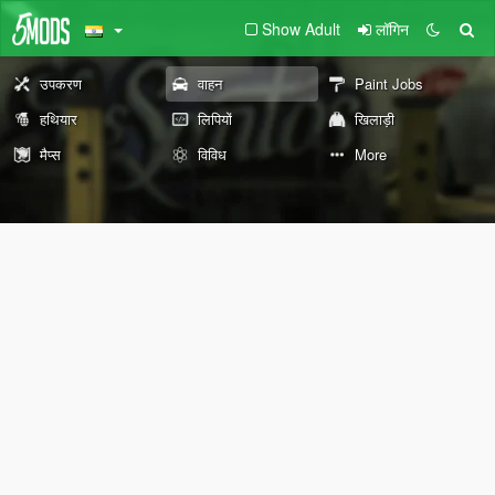
Show Adult
लॉगिन
उपकरण
वाहन
Paint Jobs
हथियार
लिपियों
खिलाड़ी
मैप्स
विविध
More