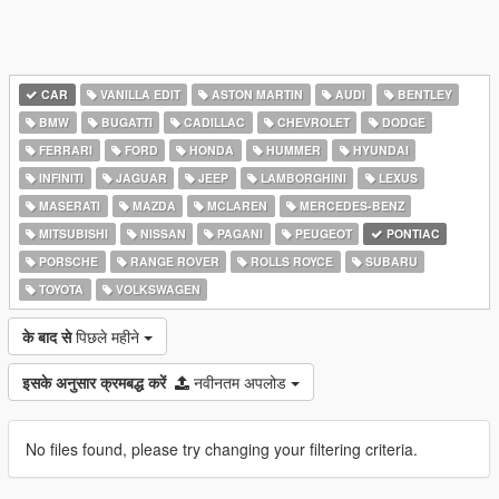
CAR
VANILLA EDIT
ASTON MARTIN
AUDI
BENTLEY
BMW
BUGATTI
CADILLAC
CHEVROLET
DODGE
FERRARI
FORD
HONDA
HUMMER
HYUNDAI
INFINITI
JAGUAR
JEEP
LAMBORGHINI
LEXUS
MASERATI
MAZDA
MCLAREN
MERCEDES-BENZ
MITSUBISHI
NISSAN
PAGANI
PEUGEOT
PONTIAC
PORSCHE
RANGE ROVER
ROLLS ROYCE
SUBARU
TOYOTA
VOLKSWAGEN
के बाद से
पिछले महीने
इसके अनुसार क्रमबद्ध करें
नवीनतम अपलोड
No files found, please try changing your filtering criteria.