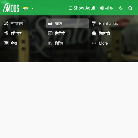
Show Adult
लॉगिन
उपकरण
वाहन
Paint Jobs
हथियार
लिपियों
खिलाड़ी
मैप्स
विविध
More