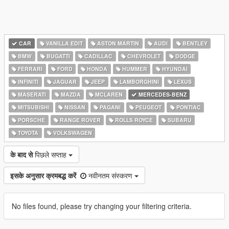
CAR
VANILLA EDIT
ASTON MARTIN
AUDI
BENTLEY
BMW
BUGATTI
CADILLAC
CHEVROLET
DODGE
FERRARI
FORD
HONDA
HUMMER
HYUNDAI
INFINITI
JAGUAR
JEEP
LAMBORGHINI
LEXUS
MASERATI
MAZDA
MCLAREN
MERCEDES-BENZ
MITSUBISHI
NISSAN
PAGANI
PEUGEOT
PONTIAC
PORSCHE
RANGE ROVER
ROLLS ROYCE
SUBARU
TOYOTA
VOLKSWAGEN
के बाद से
पिछले सप्ताह
इसके अनुसार क्रमबद्ध करें
नवीनतम संस्करण
No files found, please try changing your filtering criteria.