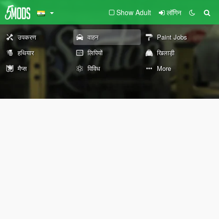
Show Adult
लॉगिन
उपकरण
वाहन
Paint Jobs
हथियार
लिपियों
खिलाड़ी
मैप्स
विविध
More