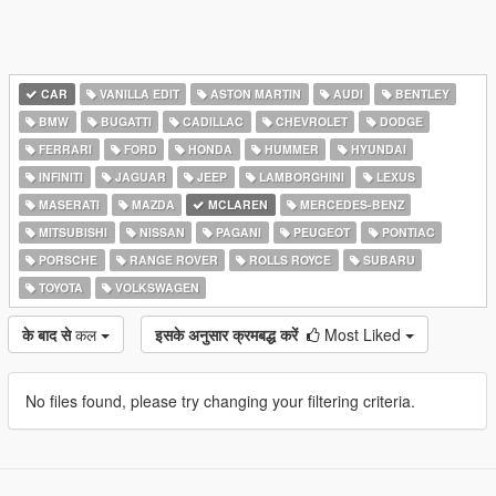
CAR
VANILLA EDIT
ASTON MARTIN
AUDI
BENTLEY
BMW
BUGATTI
CADILLAC
CHEVROLET
DODGE
FERRARI
FORD
HONDA
HUMMER
HYUNDAI
INFINITI
JAGUAR
JEEP
LAMBORGHINI
LEXUS
MASERATI
MAZDA
MCLAREN
MERCEDES-BENZ
MITSUBISHI
NISSAN
PAGANI
PEUGEOT
PONTIAC
PORSCHE
RANGE ROVER
ROLLS ROYCE
SUBARU
TOYOTA
VOLKSWAGEN
के बाद से
कल
इसके अनुसार क्रमबद्ध करें
Most Liked
No files found, please try changing your filtering criteria.