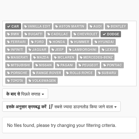
CAR
VANILLA EDIT
ASTON MARTIN
AUDI
BENTLEY
BMW
BUGATTI
CADILLAC
CHEVROLET
DODGE
FERRARI
FORD
HONDA
HUMMER
HYUNDAI
INFINITI
JAGUAR
JEEP
LAMBORGHINI
LEXUS
MASERATI
MAZDA
MCLAREN
MERCEDES-BENZ
MITSUBISHI
NISSAN
PAGANI
PEUGEOT
PONTIAC
PORSCHE
RANGE ROVER
ROLLS ROYCE
SUBARU
TOYOTA
VOLKSWAGEN
के बाद से
पिछले सप्ताह
इसके अनुसार क्रमबद्ध करें
सबसे ज्यादा डाउनलोड किया जाने वाला
No files found, please try changing your filtering criteria.