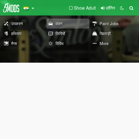
Show Adult
लॉगिन
उपकरण
वाहन
Paint Jobs
हथियार
लिपियों
खिलाड़ी
मैप्स
विविध
More