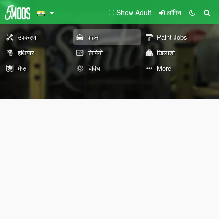
Show Adult
लॉगिन
उपकरण
वाहन
Paint Jobs
हथियार
लिपियों
खिलाड़ी
मैप्स
विविध
More