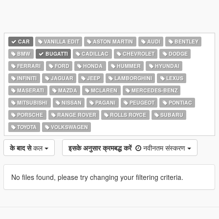
CAR
VANILLA EDIT
ASTON MARTIN
AUDI
BENTLEY
BMW
BUGATTI
CADILLAC
CHEVROLET
DODGE
FERRARI
FORD
HONDA
HUMMER
HYUNDAI
INFINITI
JAGUAR
JEEP
LAMBORGHINI
LEXUS
MASERATI
MAZDA
MCLAREN
MERCEDES-BENZ
MITSUBISHI
NISSAN
PAGANI
PEUGEOT
PONTIAC
PORSCHE
RANGE ROVER
ROLLS ROYCE
SUBARU
TOYOTA
VOLKSWAGEN
के बाद से
कल
इसके अनुसार क्रमबद्ध करें
नवीनतम संस्करण
No files found, please try changing your filtering criteria.