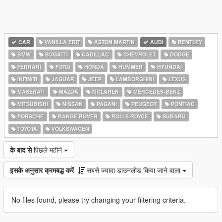
CAR
VANILLA EDIT
ASTON MARTIN
AUDI
BENTLEY
BMW
BUGATTI
CADILLAC
CHEVROLET
DODGE
FERRARI
FORD
HONDA
HUMMER
HYUNDAI
INFINITI
JAGUAR
JEEP
LAMBORGHINI
LEXUS
MASERATI
MAZDA
MCLAREN
MERCEDES-BENZ
MITSUBISHI
NISSAN
PAGANI
PEUGEOT
PONTIAC
PORSCHE
RANGE ROVER
ROLLS ROYCE
SUBARU
TOYOTA
VOLKSWAGEN
के बाद से
पिछले महीने
इसके अनुसार क्रमबद्ध करें
सबसे ज्यादा डाउनलोड किया जाने वाला
No files found, please try changing your filtering criteria.