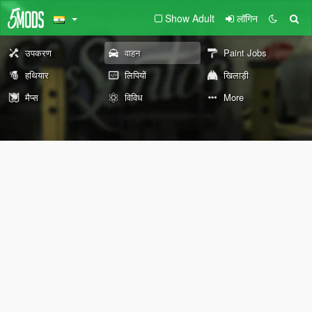
Show Adult
लॉगिन
उपकरण
वाहन
Paint Jobs
हथियार
लिपियों
खिलाड़ी
मैप्स
विविध
More