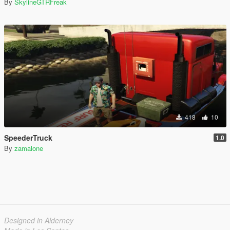
By
SkylineGTRFreak
418
10
SpeederTruck
1.0
By
zamalone
Designed in Alderney