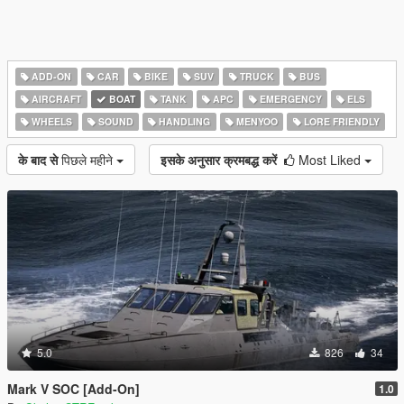
ADD-ON
CAR
BIKE
SUV
TRUCK
BUS
AIRCRAFT
BOAT
TANK
APC
EMERGENCY
ELS
WHEELS
SOUND
HANDLING
MENYOO
LORE FRIENDLY
के बाद से
पिछले महीने
इसके अनुसार क्रमबद्ध करें
Most Liked
5.0
826
34
Mark V SOC [Add-On]
1.0