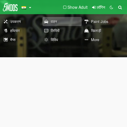
Show Adult
लॉगिन
उपकरण
वाहन
Paint Jobs
हथियार
लिपियों
खिलाड़ी
मैप्स
विविध
More