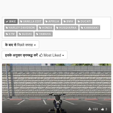
BIKE
VANILLA EDIT
APRILIA
BMW
DUCATI
HARLEY DAVIDSON
HONDA
HUSQVARNA
KAWASAKI
KTM
SUZUKI
YAMAHA
के बाद से
पिछले सप्ताह
इसके अनुसार क्रमबद्ध करें
Most Liked
193
3