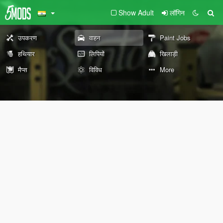
Show Adult
लॉगिन
उपकरण
वाहन
Paint Jobs
हथियार
लिपियों
खिलाड़ी
मैप्स
विविध
More