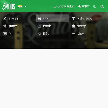
Show Adult
लॉगिन
उपकरण
वाहन
Paint Jobs
हथियार
लिपियों
खिलाड़ी
मैप्स
विविध
More