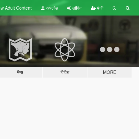
w Adult
Content
अपलोड
लॉगिन
पंजी
मैप्स
विविध
MORE