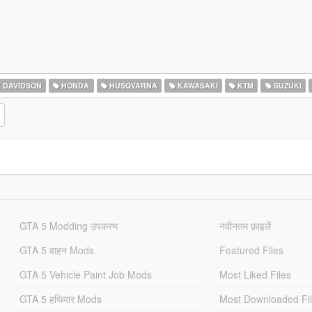
 DAVIDSON
HONDA
HUSQVARNA
KAWASAKI
KTM
SUZUKI
GTA 5 Modding उपकरण
नवीनतम फ़ाइलें
GTA 5 वाहन Mods
Featured Files
GTA 5 Vehicle Paint Job Mods
Most Liked Files
GTA 5 हथियार Mods
Most Downloaded Fi