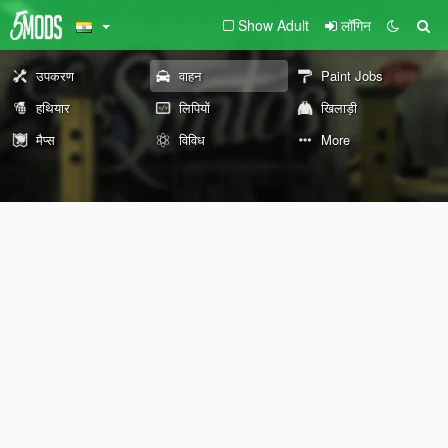
Show Adult
लॉगिन
उपकरण
वाहन
Paint Jobs
हथियार
लिपियों
खिलाड़ी
मैप्स
विविध
More