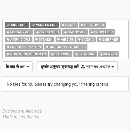
AIRCRAFT
VANILLA EDIT
PLANE
HELICOPTER
MILITARY JET
CIVILIAN JET
CARGO JET
PROPELLER
AMPHIBIOUS
STEALTH
AIRBUS
BOEING
EMBRAER
LOCKHEED MARTIN
MCDONNELL DOUGLAS
NORTHROP GRUMMAN
SIKORSKY
FICTIONAL
MENYOO
के बाद से
कल
इसके अनुसार क्रमबद्ध करें
नवीनतम अपलोड
No files found, please try changing your filtering criteria.
Designed in Alderney
Made in Los Santos