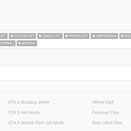
 JET
CIVILIAN JET
CARGO JET
PROPELLER
AMPHIBIOUS
STE
ICTIONAL
MENYOO
GTA 5 Modding उपकरण
नवीनतम फ़ाइलें
GTA 5 वाहन Mods
Featured Files
GTA 5 Vehicle Paint Job Mods
Most Liked Files