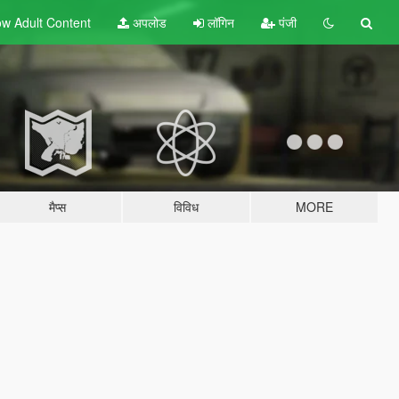
w Adult
Content
अपलोड
लॉगिन
पंजी
मैप्स
विविध
MORE