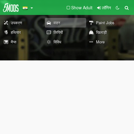
Show Adult
लॉगिन
उपकरण
वाहन
Paint Jobs
हथियार
लिपियों
खिलाड़ी
मैप्स
विविध
More