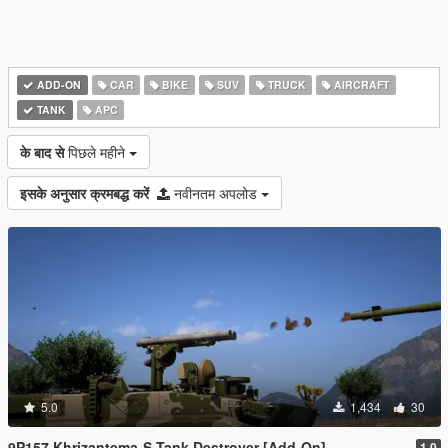
ADD-ON
CAR
BIKE
SUV
TRUCK
AIRCRAFT
TANK
APC
के बाद से
पिछले महीने
इसके अनुसार क्रमबद्ध करें
नवीनतम अपलोड
5.0
1,434
30
9P157 Khrizantema-S Tank Destroyer [Add-On]
1.0