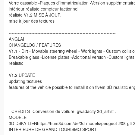
Verre cassable -Plaques d’immatriculation -Version supplémentaire
intérieur réaliste compteur factionnel
réaliste V1.2 MISE À JOUR
mise à jour des textures
-----------------------------------------------------------------------
ANGLAI
CHANGELOG / FEATURES
V1.1 - Dirt - Movable steering wheel - Work lights - Custom collisi
Breakable glass -License plates -Additional version -Custom light
realistic
V1.2 UPDATE
updating textures
features of the vehicle possible to install it on fivem 3D realistic e
------------------------------
- CRÉDITS -Conversion de voiture: gwadacity 3d_artist .
MODÈLE
3D DSKY LIENhttps://hum3d.com/de/3d-models/peugeot-208-gti-3
INTERIEURE DE GRAND TOURISMO SPORT