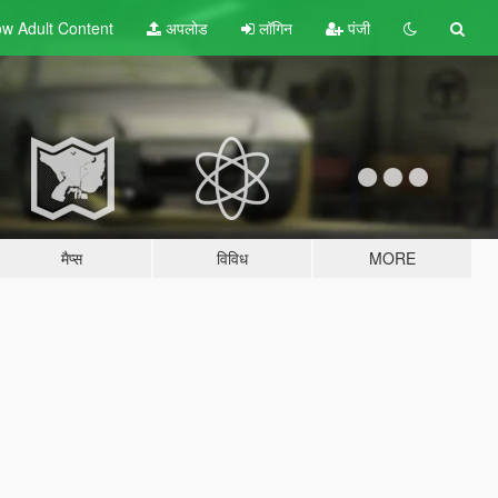
w Adult
Content
अपलोड
लॉगिन
पंजी
मैप्स
विविध
MORE