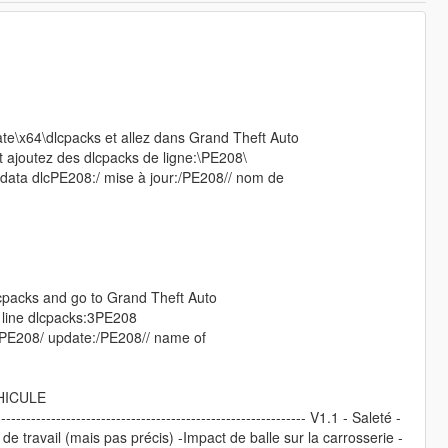
te\x64\dlcpacks et allez dans Grand Theft Auto
t ajoutez des dlcpacks de ligne:\PE208\
data dlcPE208:/ mise à jour:/PE208// nom de
cpacks and go to Grand Theft Auto
 line dlcpacks:3PE208
PE208/ update:/PE208// name of
EHICULE
--------------------------------------------------------------- V1.1 - Saleté -
de travail (mais pas précis) -Impact de balle sur la carrosserie -