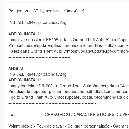
Peugeot 208 GTi by sport 2017[Add-On /]
INSTALL: x64e.rpf patchday2ng
ADDON INSTALL:
- copiez le dossier « PE208 » dans Grand Theft Auto V\mods\upda
V\mods\update\update.rpf\common\data et modifiez « dlclist.xml e
- allez dans Grand Theft Auto V\mods\update\update.rpf\common\
-------------------------------------------
ANGLAI
INSTALL: x64e.rpf patchday2ng
ADDON INSTALL:
- copy the folder "PE208" in Grand Theft Auto Vmodsupdatex64dl
Vmodsupdateupdate.rpfcommondata and edit "dlclist.xml and add
- go to Grand Theft Auto Vmodsupdateupdate.rpfcommondata dlc
-------------------------------------------------------------
frai: ------------------- CHANGELOG / CARACTÉRISTIQUES DU V
----------------------------------------------------------------------------------
Volant mobile - Feux de travail - Collision personnalisée - Cadrans 