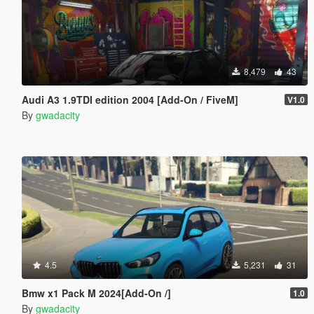
8,479
43
Audi A3 1.9TDI edition 2004 [Add-On / FiveM]
V1.0
By
gwadacity
4.5
5,231
31
Bmw x1 Pack M 2024[Add-On /]
1.0
By
gwadacity