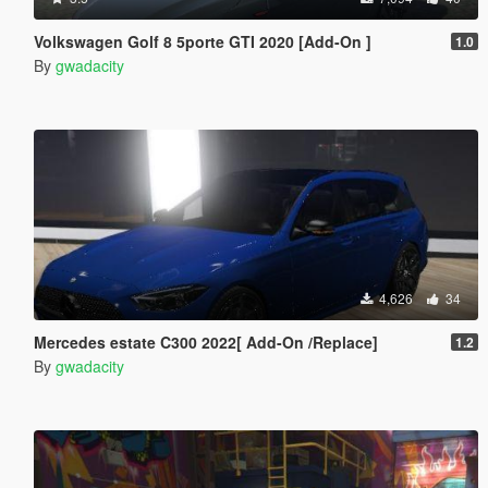
Volkswagen Golf 8 5porte GTI 2020 [Add-On ]
1.0
By
gwadacity
4,626
34
Mercedes estate C300 2022[ Add-On /Replace]
1.2
By
gwadacity