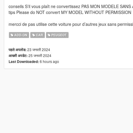
conseils S’il vous plaît ne convertissez PAS MON MODELE SA
tips Please do NOT convert MY MODEL WITHOUT PERMISSION
mercci de pas utilise cette voiture pour d’autres jeux sans permis
ADD-ON
CAR
PEUGEOT
23 जनवरी 2024
पहले अपलोड:
25 जनवरी 2024
आखरी अपडेट:
6 hours ago
Last Downloaded: