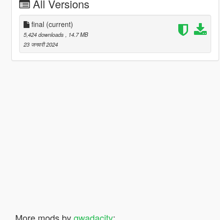
All Versions
final
(current)
5,424 downloads
, 14.7 MB
23 जनवरी 2024
More mods by
gwadacity
: