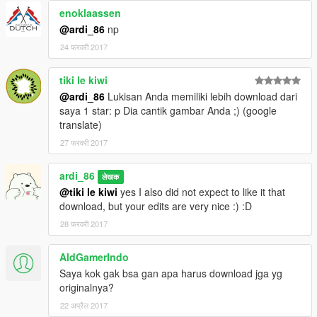
enoklaassen
@ardi_86
np
24 फरवरी 2017
tiki le kiwi
@ardi_86
Lukisan Anda memiliki lebih download dari
saya 1 star: p Dia cantik gambar Anda ;) (google
translate)
27 फरवरी 2017
ardi_86
लेखक
@tiki le kiwi
yes I also did not expect to like it that
download, but your edits are very nice :) :D
28 फरवरी 2017
AldGamerIndo
Saya kok gak bsa gan apa harus download jga yg
originalnya?
22 अप्रैल 2017