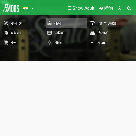
Show Adult
लॉगिन
उपकरण
वाहन
Paint Jobs
हथियार
लिपियों
खिलाड़ी
मैप्स
विविध
More