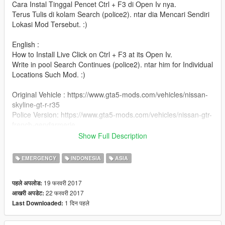
Cara Instal Tinggal Pencet Ctrl + F3 di Open Iv nya.
Terus Tulis di kolam Search (police2). ntar dia Mencari Sendiri
Lokasi Mod Tersebut. :)
English :
How to Install Live Click on Ctrl + F3 at its Open Iv.
Write in pool Search Continues (police2). ntar him for Individual
Locations Such Mod. :)
Original Vehicle : https://www.gta5-mods.com/vehicles/nissan-
skyline-gt-r-r35
Police Version: https://www.gta5-mods.com/vehicles/nissan-gtr-
french-gendarmerie
Show Full Description
Crédit's / Keterangan :
- Model : Turn 10 Studios, Matheus-340, NFS Shift
EMERGENCY
INDONESIA
ASIA
- Edit & convert : AlperB (vehicle)
- Model emergency light edits : MOHaalsmeer (light)
19 फरवरी 2017
पहले अपलोड:
- Whelen gen2 convert GTA V : DevinKan (light)
22 फरवरी 2017
आखरी अपडेट:
- Plates : *
1 दिन पहले
Last Downloaded:
- Convert vehicle gendarmerie : tiki le kiwi
- Template : tiki le kiwi
- Livery : Ardiansyah