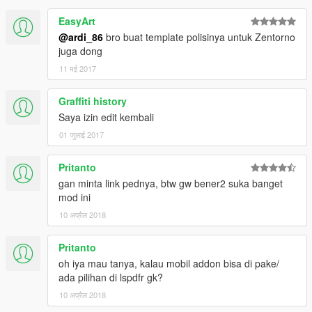
EasyArt
@ardi_86
bro buat template polisinya untuk Zentorno
juga dong
11 मई 2017
Graffiti history
Saya izin edit kembali
01 जुलाई 2017
Pritanto
gan minta link pednya, btw gw bener2 suka banget
mod ini
10 अप्रैल 2018
Pritanto
oh iya mau tanya, kalau mobil addon bisa di pake/
ada pilihan di lspdfr gk?
10 अप्रैल 2018