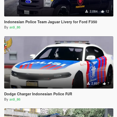
2,084
12
Indonesian Police Team Jaguar Livery for Ford F350
By
ardi_86
2,897
7
Dodge Charger Indonesian Police PJR
By
ardi_86