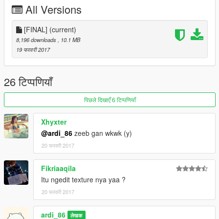
All Versions
[FINAL]
- Fixed Texture
[FINAL]
(current)
8,196 downloads
, 10.1 MB
Facebook : https://www.facebook.com/ardi.newstyle
19 फरवरी 2017
Youtube : http://www.youtube.com/c/Ardiansyah86
Instagram : https://www.instagram.com/ardiansyah.76
26 टिप्पणियाँ
पिछले दिखाएँ 6 टिप्पणियाँ
Xhyxter
@ardi_86
zeeb gan wkwk (y)
20 फरवरी 2017
Fikriaaqila
Itu ngedit texture nya yaa ?
20 फरवरी 2017
ardi_86
लेखक