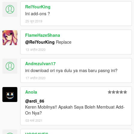
RelYourKing
Ini add-ons ?
25 जून 2019
FlameHazeShana
@RelYourKing
Replace
13 अप्रैल 2020
Andrezulvan17
ini download ori nya dulu ya mas baru pasng ini?
17 अप्रैल 2020
Anola
@ardi_86
Keren Mobilnya!! Apakah Saya Boleh Membuat Add-
On Nya?
03 मार्च 2021