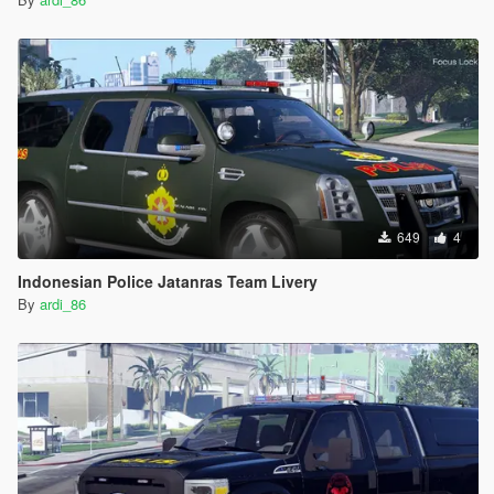
649
4
Indonesian Police Jatanras Team Livery
By
ardi_86