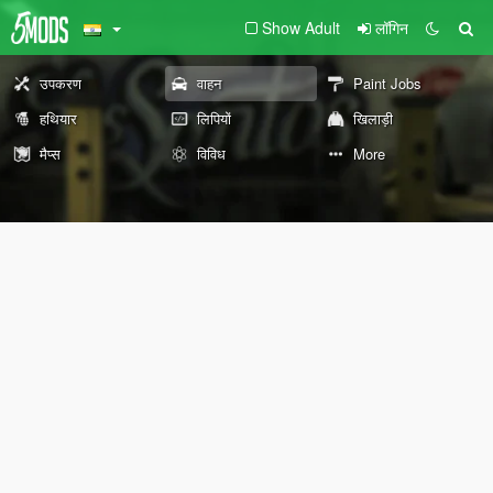
Show Adult
लॉगिन
उपकरण
वाहन
Paint Jobs
हथियार
लिपियों
खिलाड़ी
मैप्स
विविध
More