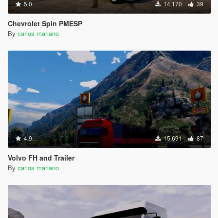
5.0
14,170
39
Chevrolet Spin PMESP
By
carlos mariano
4.9
15,691
87
Volvo FH and Trailer
By
carlos mariano