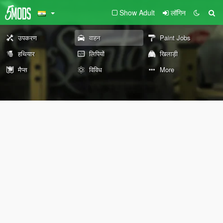
Show Adult
लॉगिन
उपकरण
वाहन
Paint Jobs
हथियार
लिपियों
खिलाड़ी
मैप्स
विविध
More