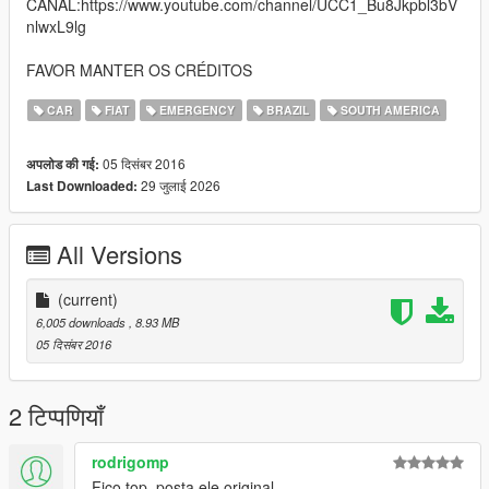
CANAL:https://www.youtube.com/channel/UCC1_Bu8Jkpbl3bV
nlwxL9lg
FAVOR MANTER OS CRÉDITOS
CAR
FIAT
EMERGENCY
BRAZIL
SOUTH AMERICA
05 दिसंबर 2016
अपलोड की गई:
29 जुलाई 2026
Last Downloaded:
All Versions
(current)
6,005 downloads
, 8.93 MB
05 दिसंबर 2016
2 टिप्पणियाँ
rodrigomp
Fico top, posta ele original