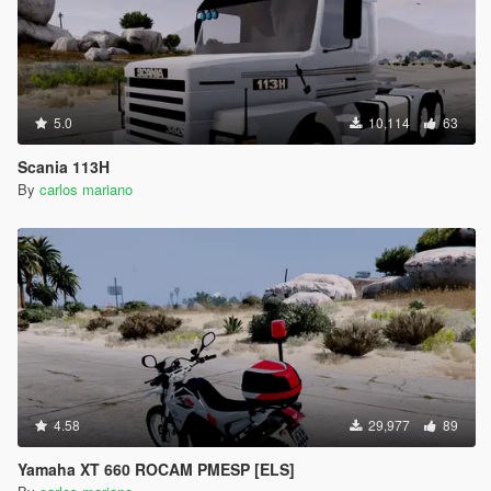
5.0
10,114
63
Scania 113H
By
carlos mariano
4.58
29,977
89
Yamaha XT 660 ROCAM PMESP [ELS]