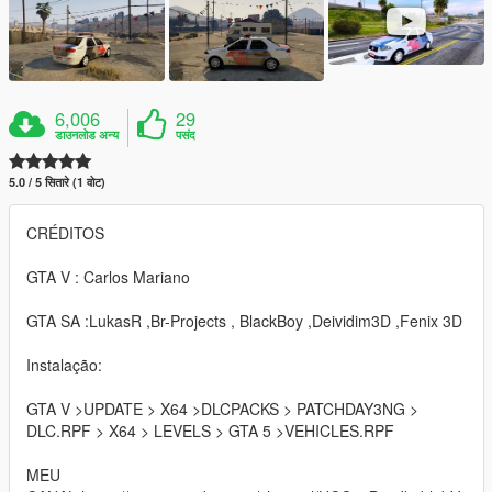
6,006
29
डाउनलोड अन्य
पसंद
5.0 / 5 सितारे (1 वोट)
CRÉDITOS
GTA V : Carlos Mariano
GTA SA :LukasR ,Br-Projects , BlackBoy ,Deividim3D ,Fenix 3D
Instalação:
GTA V >UPDATE > X64 >DLCPACKS > PATCHDAY3NG >
DLC.RPF > X64 > LEVELS > GTA 5 >VEHICLES.RPF
MEU