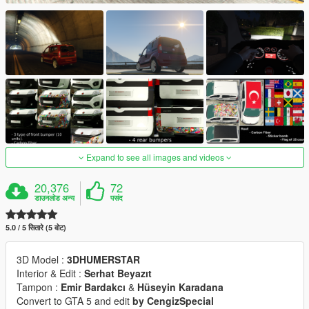
Expand to see all images and videos
20,376
72
डाउनलोड अन्य
पसंद
5.0 / 5 सितारे (5 वोट)
3D Model :
3DHUMERSTAR
Interior & Edit :
Serhat Beyazıt
Tampon :
Emir Bardakcı
&
Hüseyin Karadana
Convert to GTA 5 and edit
by CengizSpecial