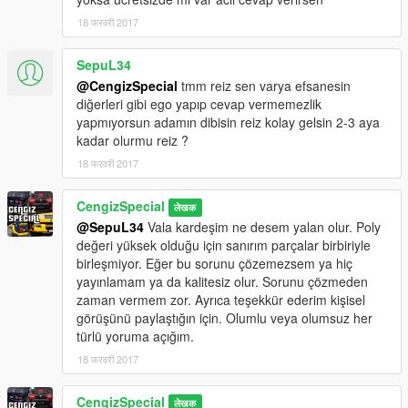
Tunable modify which only add-on mod.
18 फरवरी 2017
> Değişebilir jant rengi.
SepuL34
Changeable rim color.
@CengizSpecial
tmm reiz sen varya efsanesin
> Gerçekçi üst ve yan aynalar.
diğerleri gibi ego yapıp cevap vermemezlik
Realistic rearview mirrors.
yapmıyorsun adamın dibisin reiz kolay gelsin 2-3 aya
kadar olurmu reiz ?
> Hız göstergeleri çalışıyor.
18 फरवरी 2017
Dashboard is working.
CengizSpecial
लेखक
> Araç önden çekişlidir.
@SepuL34
Vala kardeşim ne desem yalan olur. Poly
Car is front-wheel drive.
değeri yüksek olduğu için sanırım parçalar birbiriyle
birleşmiyor. Eğer bu sorunu çözemezsem ya hiç
> İç, dış aydınlatmalar çalışıyor.
yayınlamam ya da kalitesiz olur. Sorunu çözmeden
Headlights, fars, brakelights, Indicators and taillights are
zaman vermem zor. Ayrıca teşekkür ederim kişisel
working.
görüşünü paylaştığın için. Olumlu veya olumsuz her
türlü yoruma açığım.
>Kırılabilir camlar.
Breakable glasses.
18 फरवरी 2017
> Direksiyon çalışıyor.
CengizSpecial
लेखक