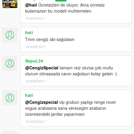
Steeringwheel is working.
@hati
Ücretsizleri de oluyor. Ama ücretsiz
bulamazsın bu modeli muhtemelen.
> Plate is changable. You don't have to worry about it.
18 फरवरी 2017
hati
Tmm cengiz abi sağolasın
18 फरवरी 2017
SepuL34
@CengizSpecial
tamam reiz olursa çok mutlu
olurum olmassada canın sağolsun kolay gelsin :)
18 फरवरी 2017
hati
@Cengizspecial
vip grubun yaptıgı renge rover
vogue arabasına sana verecegim arabanın
üzereisindeki jantlar yaparmısın
18 फरवरी 2017