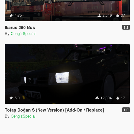
4.75
2,549
37
Ikarus 260 Bus
1.1
By
CengizSpecial
5.0
12,304
17
Tofaş Doğan S (New Version) [Add-On / Replace]
1.0
By
CengizSpecial