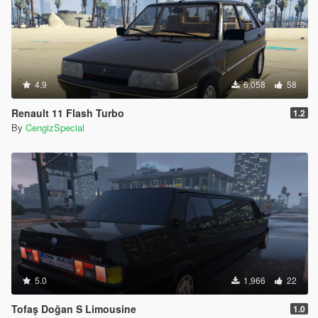
4.9
6,058
58
Renault 11 Flash Turbo
1.2
By
CengizSpecial
5.0
1,966
22
Tofaş Doğan S Limousine
1.0