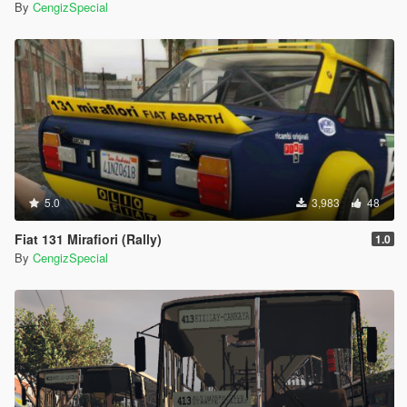
By
CengizSpecial
5.0
3,983
48
Fiat 131 Mirafiori (Rally)
1.0
By
CengizSpecial