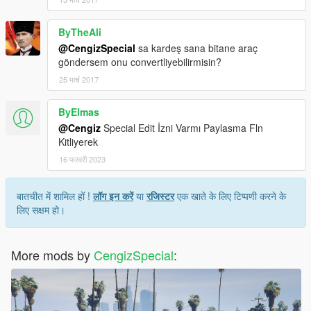
ByTheAli
@CengizSpecial
sa kardeş sana bitane araç
göndersem onu convertliyebilirmisin?
25 मार्च 2017
ByElmas
@Cengiz
Special Edit İzni Varmı Paylasma Fln
Kitliyerek
16 फरवरी 2023
बातचीत में शामिल हों !
लॉग इन करें
या
रजिस्टर
एक खाते के लिए टिप्पणी करने के
लिए सक्षम हो।
More mods by
CengizSpecial
: