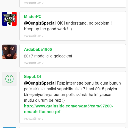
23 फरवरी 2017
MisterPC
@CengizSpecial
OK I understand, no problem !
Keep up the good work ! ;)
24 फरवरी 2017
Ardababa1905
2017 model clio gelecekmi
24 फरवरी 2017
SepuL34
@CengizSpecial
Reiz İnternette bunu buldum bunun
polis skinsiz halini yapabilirmisin ? hani 2015 polyler
birleşmiyorlarya bunun polis skinsiz halini yapsan
mutlu olurum be reiz :)
http://www.gtainside.com/en/gta5/cars/97200-
renault-fluence-prf
25 फरवरी 2017