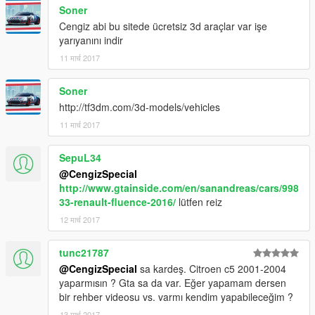
Soner
Cengiz abi bu sitede ücretsiz 3d araçlar var işe
yarıyanını indir
11 मार्च 2017
Soner
http://tf3dm.com/3d-models/vehicles
11 मार्च 2017
SepuL34
@CengizSpecial
http://www.gtainside.com/en/sanandreas/cars/998
33-renault-fluence-2016/
lütfen reiz
12 मार्च 2017
tunc21787
@CengizSpecial
sa kardeş. Citroen c5 2001-2004
yaparmısın ? Gta sa da var. Eğer yapamam dersen
bir rehber videosu vs. varmı kendim yapabileceğim ?
13 मार्च 2017