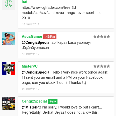
hati
https://www.cgtrader.com/free-3d-
models/car/suv/land-rover-range-rover-sport-hse-
2010
18 फरवरी 2017
AsusGamer
प्रतिबंधित
@CengizSpecial
abi kapalı kasa yapmayı
düşünüyomusun
18 फरवरी 2017
MisterPC
@CengizSpecial
Hello ! Very nice work (once again)
! I sent you an email and a PM on your Facebook
page, can you ckeck it out ? Thanks ! ;)
23 फरवरी 2017
CengizSpecial
लेखक
@MisterPC
I'm sorry. I would love to but I can't...
Regrettably, Serhat Beyazıt does not allow this.