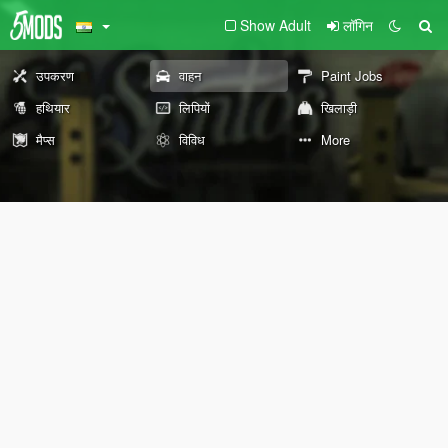
Show Adult
लॉगिन
उपकरण
वाहन
Paint Jobs
हथियार
लिपियों
खिलाड़ी
मैप्स
विविध
More