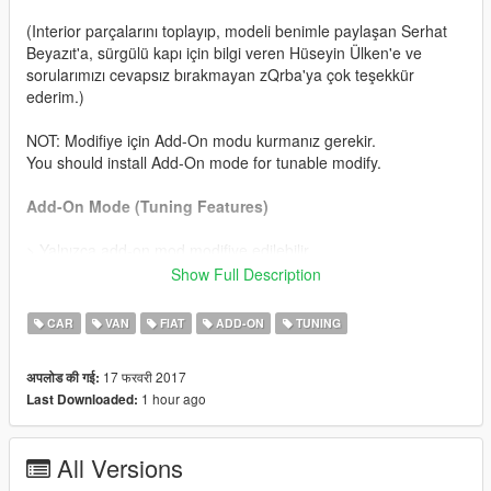
(Interior parçalarını toplayıp, modeli benimle paylaşan Serhat
Beyazıt'a, sürgülü kapı için bilgi veren Hüseyin Ülken'e ve
sorularımızı cevapsız bırakmayan zQrba'ya çok teşekkür
ederim.)
NOT: Modifiye için Add-On modu kurmanız gerekir.
You should install Add-On mode for tunable modify.
Add-On Mode (Tuning Features)
> Yalnızca add-on mod modifiye edilebilir.
Only the Add-On mode can be modified.
Show Full Description
> Ön Tampon: Üç tip ön tampon bulunmaktadır (2007-2016
CAR
VAN
FIAT
ADD-ON
TUNING
tamponları). Karbon fiber ve karışık etiket kaplama
kombinasyonlarıyla birlikte toplamda 10 adet ön tampon vardır.
17 फरवरी 2017
अपलोड की गई:
Front Bumper: There are three types of front (2007-2016
1 hour ago
Last Downloaded:
bumpers). It is a total of ten parts with other combination;
carbon fiber and sticker bomb textures.
All Versions
> Arka Tampon: Dört çeşit arka tampon vardır. (orijinal plastik,