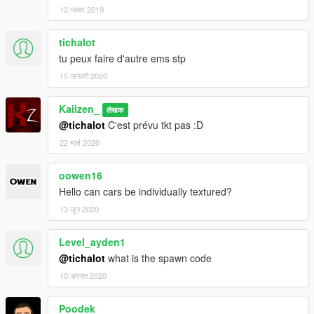
12 नवंबर 2019
tichalot
tu peux faire d'autre ems stp
15 जनवरी 2020
Kaiizen_
लेखक
@tichalot
C'est prévu tkt pas :D
22 मार्च 2020
oowen16
Hello can cars be individually textured?
13 जून 2020
Level_ayden1
@tichalot
what is the spawn code
10 अगस्त 2020
Poodek