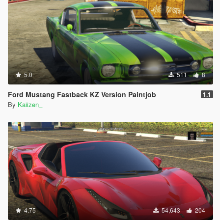
5.0
511
8
Ford Mustang Fastback KZ Version Paintjob
1.1
By
Kaiizen_
4.75
54,643
204