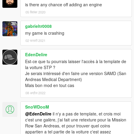
is there any chance off adding an engine
05 सितंबर 2020
gabrieltr0008
my game is crashing
02 फरवरी 2021
EdenDelire
Est-ce que tu pourrais laisser l'accès à la template de
la voiture STP ?
Je serais intéressé d'en faire une version SAMD (San
Andreas Medical Department)
Mais bon mod en tout cas
08 अप्रैल 2022
SnoWDooM
@EdenDelire
il n'y a pas de template, et crois moi
c'est une galère, j'ai fait une retexture pour la Mission
Row San Andreas, et pour trouver quel coins
appartien a tel partie de la voiture c'est assez