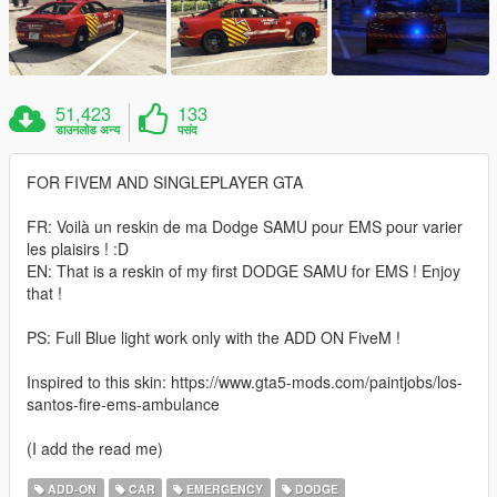
51,423
133
डाउनलोड अन्य
पसंद
FOR FIVEM AND SINGLEPLAYER GTA
FR: Voilà un reskin de ma Dodge SAMU pour EMS pour varier
les plaisirs ! :D
EN: That is a reskin of my first DODGE SAMU for EMS ! Enjoy
that !
PS: Full Blue light work only with the ADD ON FiveM !
Inspired to this skin: https://www.gta5-mods.com/paintjobs/los-
santos-fire-ems-ambulance
(I add the read me)
ADD-ON
CAR
EMERGENCY
DODGE