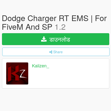
Dodge Charger RT EMS | For
FiveM And SP
1.2
डाउनलोड
Share
Kaiizen_