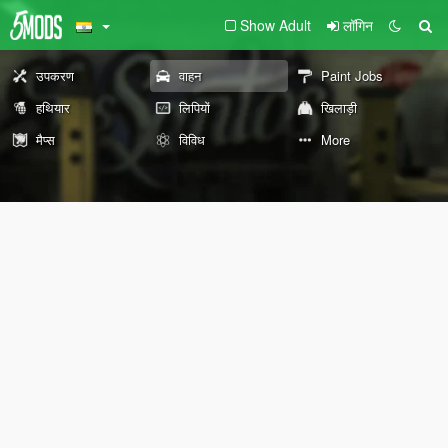
Show Adult
लॉगिन
उपकरण
वाहन
Paint Jobs
हथियार
लिपियों
खिलाड़ी
मैप्स
विविध
More