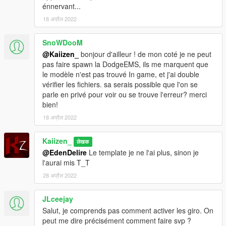
énnervant...
18 अप्रैल 2022
SnoWDooM
@Kaiizen_
bonjour d'ailleur ! de mon coté je ne peut
pas faire spawn la DodgeEMS, ils me marquent que
le modèle n'est pas trouvé In game, et j'ai double
vérifier les fichiers. sa serais possible que l'on se
parle en privé pour voir ou se trouve l'erreur? merci
bien!
18 अप्रैल 2022
Kaiizen_
लेखक
@EdenDelire
Le template je ne l'ai plus, sinon je
l'aurai mis T_T
28 अप्रैल 2022
JLceejay
Salut, je comprends pas comment activer les giro. On
peut me dire précisément comment faire svp ?