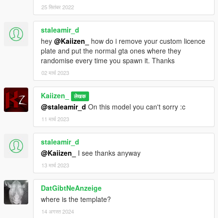
25 सितंबर 2022
staleamir_d
hey
@Kaiizen_
how do i remove your custom licence
plate and put the normal gta ones where they
randomise every time you spawn it. Thanks
02 मार्च 2023
Kaiizen_
लेखक
@staleamir_d
On this model you can't sorry :c
11 मार्च 2023
staleamir_d
@Kaiizen_
I see thanks anyway
13 मार्च 2023
DatGibtNeAnzeige
where is the template?
14 अगस्त 2024