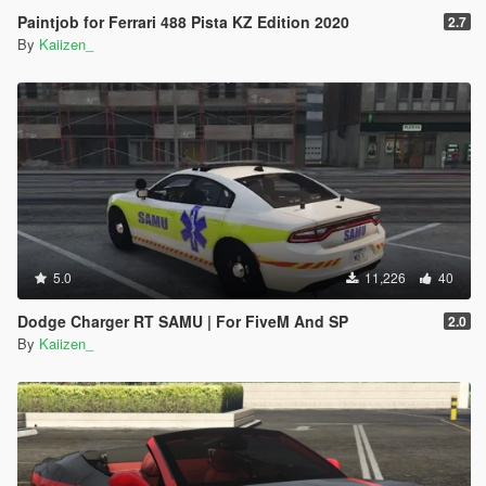
Paintjob for Ferrari 488 Pista KZ Edition 2020
2.7
By
Kaiizen_
5.0
11,226
40
Dodge Charger RT SAMU | For FiveM And SP
2.0
By
Kaiizen_