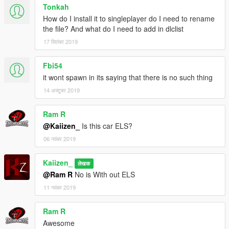
Tonkah
How do I install it to singleplayer do I need to rename
the file? And what do I need to add in dlclist
17 सितंबर 2019
Fbi54
it wont spawn in its saying that there is no such thing
14 अक्टूबर 2019
Ram R
@Kaiizen_
Is this car ELS?
06 नवंबर 2019
Kaiizen_
लेखक
@Ram R
No is With out ELS
11 नवंबर 2019
Ram R
Awesome