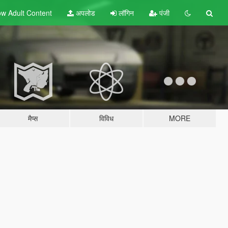
w Adult
Content
अपलोड
लॉगिन
पंजी
मैप्स
विविध
MORE