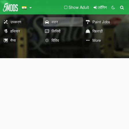
Show Adult
लॉगिन
उपकरण
वाहन
Paint Jobs
हथियार
लिपियों
खिलाड़ी
मैप्स
विविध
More