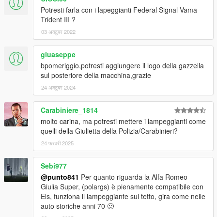
Potresti farla con i lapeggianti Federal Signal Vama
Trident III ?
03 अक्टूबर 2022
giuaseppe
bpomeriggio,potresti aggiungere il logo della gazzella
sul posteriore della macchina,grazie
24 अक्टूबर 2024
Carabiniere_1814
molto carina, ma potresti mettere i lampeggianti come
quelli della Giulietta della Polizia/Carabinieri?
24 फरवरी 2025
Sebi977
@punto841
Per quanto riguarda la Alfa Romeo
Giulia Super, (polargs) è pienamente compatibile con
Els, funziona il lampeggiante sul tetto, gira come nelle
auto storiche anni 70 🙂