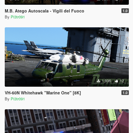
M.B. Atego Autoscala - Vigili del Fuoco
1.0
By
Pi3tr091
1,936
12
VH-60N Whitehawk "Marine One" [8K]
1.0
By
Pi3tr091