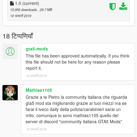
1.0
(current)
15,956 downloads
, 29.7 MB
10 फरवरी 2019
18 टिप्पणियाँ
gta5-mods
This file has been approved automatically. If you think
this file should not be here for any reason please
report it.
10 फरवरी 2019
Mathias1105
Grazie a te Pietro la community italiana che riguarda
gta5 mod sta migliorando grazie ai tuoi mezzi ma se
farai il iveco daily della polizia/carabinieri sarai un
mito. comunque io sono mathias1105 quello del
server di discord "community italiana GTA5 Mods"
10 फरवरी 2019