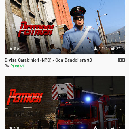
5.0
6,540
27
Divisa Carabinieri (NPC) - Con Bandoliera 3D
3.0
By
Pi3tr091
5.0
3,607
17