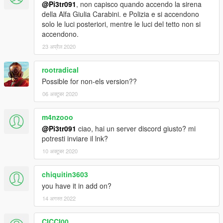
@Pi3tr091
, non capisco quando accendo la sirena
della Alfa Giulia Carabini. e Polizia e si accendono
solo le luci posteriori, mentre le luci del tetto non si
accendono.
23 अप्रैल 2020
rootradical
Possible for non-els version??
06 अक्टूबर 2020
m4nzooo
@Pi3tr091
ciao, hai un server discord giusto? mi
potresti inviare il lnk?
10 अक्टूबर 2020
chiquitin3603
you have it in add on?
14 अगस्त 2022
CICCI00