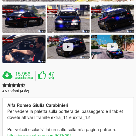
15,956
47
डाउनलोड अन्य
पसंद
4.5 / 5 सितारे (4 वोट)
Alfa Romeo Giulia Carabinieri
Per vedere la paletta sulla portiera del passeggero e il tablet
dovete attivarli tramite extra_11 e extra_12
Per veicoli esclusivi fai un salto sulla mia pagina patreon:
https://www.patreon.com/Pi3tr091