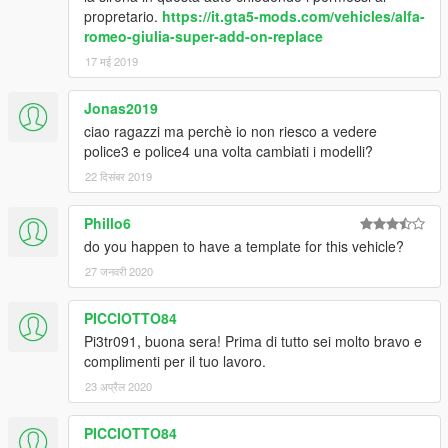
propretario.
https://it.gta5-mods.com/vehicles/alfa-
romeo-giulia-super-add-on-replace
17 मई 2019
Jonas2019
ciao ragazzi ma perchè io non riesco a vedere
police3 e police4 una volta cambiati i modelli?
22 दिसंबर 2019
Phillo6
do you happen to have a template for this vehicle?
27 जनवरी 2020
PICCIOTTO84
Pi3tr091, buona sera! Prima di tutto sei molto bravo e
complimenti per il tuo lavoro.
23 अप्रैल 2020
PICCIOTTO84