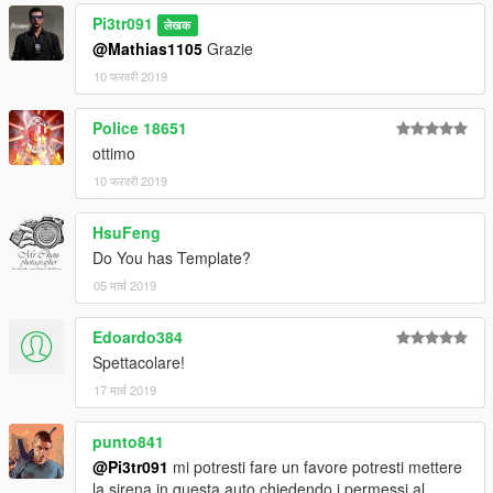
Pi3tr091
लेखक
@Mathias1105
Grazie
10 फरवरी 2019
Police 18651
ottimo
10 फरवरी 2019
HsuFeng
Do You has Template?
05 मार्च 2019
Edoardo384
Spettacolare!
17 मार्च 2019
punto841
@Pi3tr091
mi potresti fare un favore potresti mettere
la sirena in questa auto chiedendo i permessi al