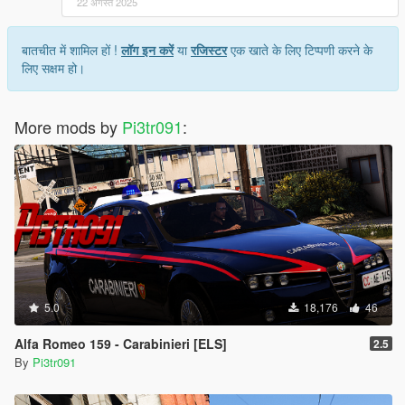
22 अगस्त 2025
बातचीत में शामिल हों !
लॉग इन करें
या
रजिस्टर
एक खाते के लिए टिप्पणी करने के
लिए सक्षम हो।
More mods by
Pi3tr091
:
5.0
18,176
46
Alfa Romeo 159 - Carabinieri [ELS]
2.5
By
Pi3tr091