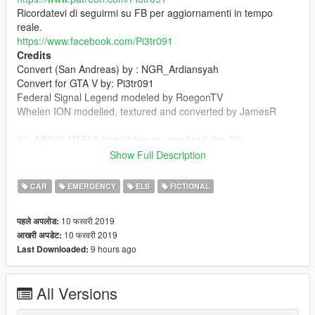
Ricordatevi di seguirmi su FB per aggiornamenti in tempo
reale.
https://www.facebook.com/Pi3tr091
Credits
Convert (San Andreas) by : NGR_Ardiansyah
Convert for GTA V by: Pi3tr091
Federal Signal Legend modeled by RoegonTV
Whelen ION modelled, textured and converted by JamesR
It's ABSOLUTELY forbidden to reupload the file.
Show Full Description
Tutti i modelli da me caricati possono essere usati SOLO nel
single player. Per l'utilizzo online (FiveM o altro) dovete
CAR
EMERGENCY
ELS
FICTIONAL
chiedere a me.
10 फरवरी 2019
पहले अपलोड:
10 फरवरी 2019
आखरी अपडेट:
9 hours ago
Last Downloaded:
All Versions