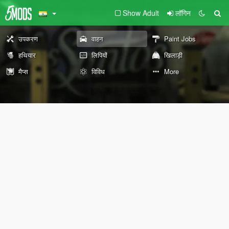
Show Adult
लॉगिन
उपकरण
वाहन
Paint Jobs
हथियार
लिपियों
खिलाड़ी
मैप्स
विविध
More