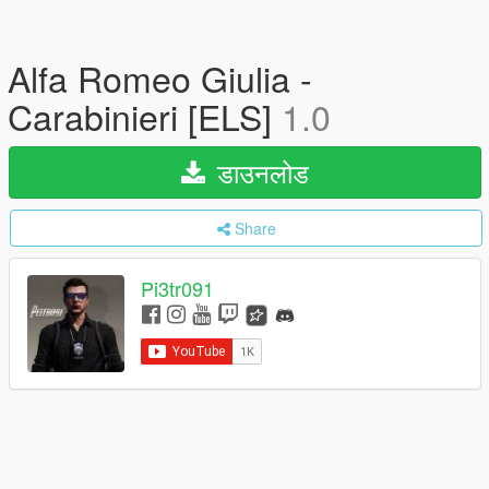
Alfa Romeo Giulia -
Carabinieri [ELS]
1.0
डाउनलोड
Share
Pi3tr091