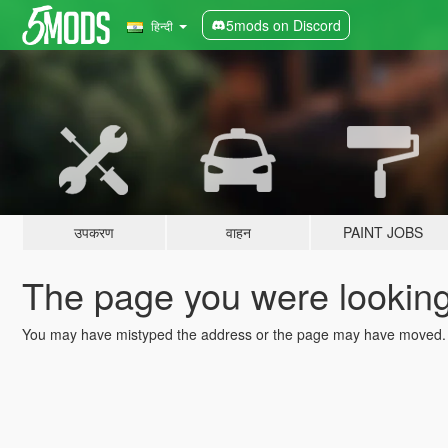
5mods on Discord
हिन्दी
उपकरण
वाहन
PAINT JOBS
The page you were looking 
You may have mistyped the address or the page may have moved.