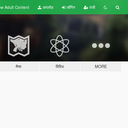
w Adult
Content
अपलोड
लॉगिन
पंजी
मैप्स
विविध
MORE