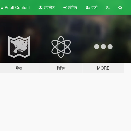
w Adult
Content
अपलोड
लॉगिन
पंजी
मैप्स
विविध
MORE