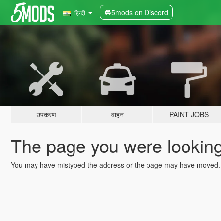
5mods on Discord
हिन्दी
उपकरण
वाहन
PAINT JOBS
The page you were looking 
You may have mistyped the address or the page may have moved.