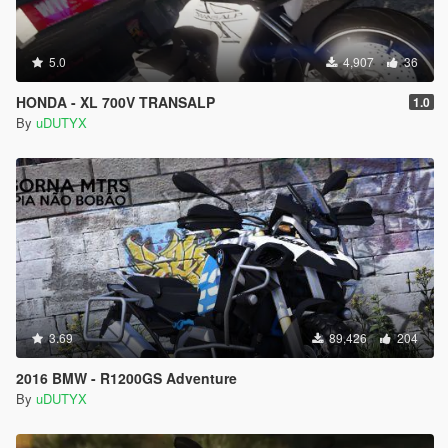
5.0
4,907
36
HONDA - XL 700V TRANSALP
1.0
By
uDUTYX
3.69
89,426
204
2016 BMW - R1200GS Adventure
By
uDUTYX