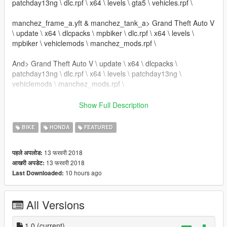
patchday13ng \ dlc.rpf \ x64 \ levels \ gta5 \ vehicles.rpf \
manchez_frame_a.yft & manchez_tank_a> Grand Theft Auto V
\ update \ x64 \ dlcpacks \ mpbiker \ dlc.rpf \ x64 \ levels \
mpbiker \ vehiclemods \ manchez_mods.rpf \
And> Grand Theft Auto V \ update \ x64 \ dlcpacks \
patchday13ng \ dlc.rpf \ x64 \ levels \ patchday13ng \
vehiclemods \ manchez_mods.rpf \
- Crédits: Bigorna (Por favor, atualize-me sobre o resto,
Show Full Description
obrigado).
- Convertido em GTA V por: Carlos Danrlley (Bigorna)
BIKE
HONDA
FEATURED
+ "" +
* Complete a bicicleta em Los Santos Customs *
13 फरवरी 2018
पहले अपलोड:
O mod contém 4 extras
13 फरवरी 2018
आखरी अपडेट:
-------------------- ---------------- ----------
10 hours ago
Last Downloaded:
Você quer que eu diga algo? Enviar e-mail na página, quando
possível, responda: https://www.facebook.com/CarlosDaanrlley
All Versions
se desejar mais mods como este, mantenha os créditos e o
link do download original!
1.0
(current)