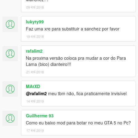
09 मार्च 2018
lukyty99
Faz uma xre para substituir a sanchez por favor
19 मार्च 2018
rafalim2
Na proxima versão coloca pra mudar a cor do Para
Lama (bico) dianteiro!!!
21 मार्च 2018
MAtXD
@rafalim2
meu tbm não, fica praticamente invisível
14 मार्च 2019
Guilherme 93
Como eu baixo mod para botar no meu GTA 5 no Pc?
17 मार्च 2019