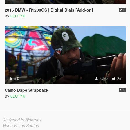
2015 BMW - R1200GS | Digital Dials [Add-on]
2.0
By
uDUTYX
5.0
2,262
25
Camo Bape Strapback
1.0
By
uDUTYX
Designed in Alderney
Made in Los Santos