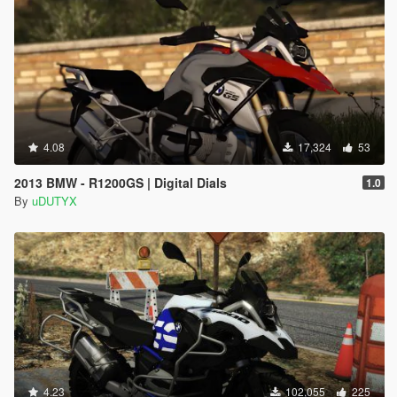
4.08
17,324
53
2013 BMW - R1200GS | Digital Dials
1.0
By
uDUTYX
4.23
102,055
225