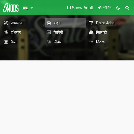
Show Adult
लॉगिन
उपकरण
वाहन
Paint Jobs
हथियार
लिपियों
खिलाड़ी
मैप्स
विविध
More