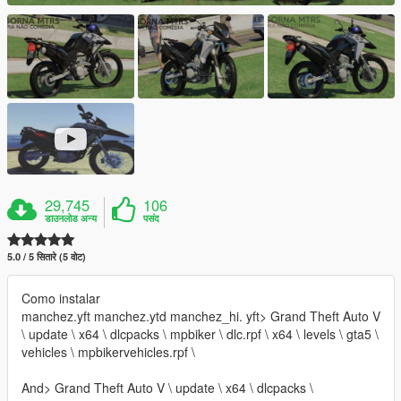
29,745
106
डाउनलोड अन्य
पसंद
5.0 / 5 सितारे (5 वोट)
Como instalar
manchez.yft manchez.ytd manchez_hi. yft> Grand Theft Auto V
\ update \ x64 \ dlcpacks \ mpbiker \ dlc.rpf \ x64 \ levels \ gta5 \
vehicles \ mpbikervehicles.rpf \
And> Grand Theft Auto V \ update \ x64 \ dlcpacks \