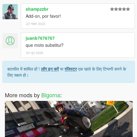
shampzzbr
Add-on, por favor!
22 नवंबर 2022
juanb7676767
que moto substitui?
04 जून 2026
बातचीत में शामिल हों !
लॉग इन करें
या
रजिस्टर
एक खाते के लिए टिप्पणी करने के
लिए सक्षम हो।
More mods by
Bigorna
: