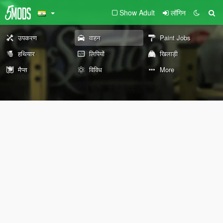
Show Adult
लॉगिन
उपकरण
वाहन
Paint Jobs
हथियार
लिपियों
खिलाड़ी
मैप्स
विविध
More