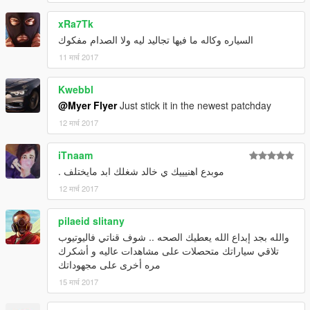
• الانوار كاملة تعمل بدون مشاكل
xRa7Tk
• كروم واقعي
السياره وكاله ما فيها تجاليد ليه ولا الصدام مفكوك
• العدادات تعمل بدون مشاكل
• عجلات و اطارات ذات تصميم عالي الجودة
11 मार्च 2017
• جميع الابواب والشنطة والكبوت تفتح بدون مشاكل
• انعكاس مرايات واقعي
Kwebbl
• يدين اللاعب على المقود
@Myer Flyer
Just stick it in the newest patchday
• تصميم الداخلية والخارجية عالي الجودة
12 मार्च 2017
• اللوحة الامامية اكسترا "تظهر بسيارة ولا تظهر بأخرى"ء
• زجاج الانوار ما يتظلل
• مكينة ثلاثية الابعاد بجودة متوسطة نوعاً ما
iTnaam
• السيارة خفيفة على اللعبة
موبدع اهنيييك ي خالد شغلك ابد مايختلف .
12 मार्च 2017
•
السيارة المستبدلة :
asea
pilaeid slitany
•
مسار التثبيت :
والله بجد إبداع الله يعطيك الصحه .. شوف قناتي فاليوتيوب
x64e و patchday3ng
تلاقي سياراتك متحصلات على مشاهدات عاليه و أشكرك
مره أخرى على مجهوداتك
15 मार्च 2017