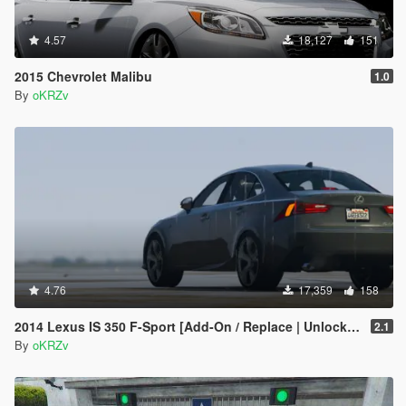
4.57
18,127
151
2015 Chevrolet Malibu
1.0
By
oKRZv
4.76
17,359
158
2014 Lexus IS 350 F-Sport [Add-On / Replace | Unlocked]
2.1
By
oKRZv