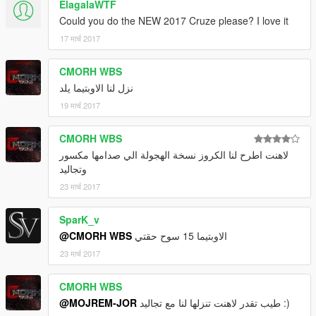
ElagalaWTF
Could you do the NEW 2017 Cruze please? I love it
17 मार्च 2017
CMORH WBS
نزل لنا الاوبتيما يلد
19 मार्च 2017
CMORH WBS
لاهنت اطرح لنا الكروز نسخة الهجولة الي صدامها مكسور
وتجاليد
23 मार्च 2017
SparK_v
@CMORH WBS
الاوبتيما 15 سوح حقتي
23 मार्च 2017
CMORH WBS
@MOJREM-JOR
طيب تقدر لاهنت تنزلها لنا مع تجاليد :)