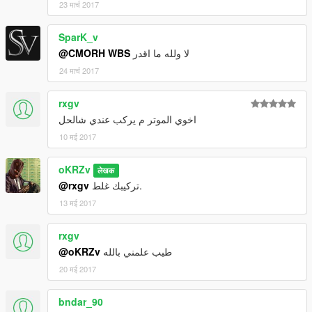
23 मार्च 2017
SparK_v
@CMORH WBS
لا ولله ما اقدر
24 मार्च 2017
rxgv
اخوي الموتر م يركب عندي شالحل
10 मई 2017
oKRZv
लेखक
@rxgv
تركيبك غلط.
13 मई 2017
rxgv
@oKRZv
طيب علمني بالله
20 मई 2017
bndar_90