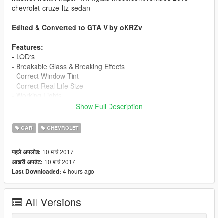
chevrolet-cruze-ltz-sedan
Edited & Converted to GTA V by oKRZv
Features:
- LOD's
- Breakable Glass & Breaking Effects
- Correct Window Tint
- Correct Real Life Size
- Working Lights
- Real Chrome
Show Full Description
- Working Dials
- HQ Rims & Tires
CAR
CHEVROLET
- Correct Doors Opening
- HQ Mirrors Reflections
10 मार्च 2017
पहले अपलोड:
- Hands On Steering Wheel 100%
10 मार्च 2017
आखरी अपडेट:
- HQ Interior & Exterior
4 hours ago
Last Downloaded:
- Front License Plate As Extra
- No tint on light glass
- MQ 3d engine
All Versions
- Low Poly
Replace:
asea