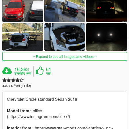
Expand to see all images and videos
16,363
61
डाउनलोड अन्य
पसंद
4.09 / 5 सितारे (11 वोट)
Chevrolet Cruze standard Sedan 2016
Model from :
olifxx
(https://www.instagram.com/olifxx/)
Interior from :
https://www.gta5-mods.com/vehicles/2015-