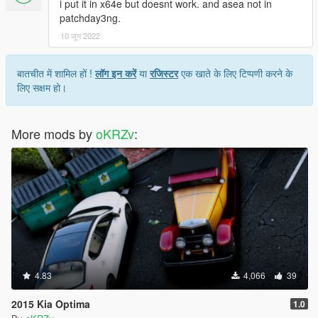
i put it in x64e but doesnt work. and asea not in
patchday3ng.
10 जून 2022
बातचीत में शामिल हों !
लॉग इन करें
या
रजिस्टर
एक खाते के लिए टिप्पणी करने के
लिए सक्षम हो।
More mods by
oKRZv
:
4.83
4,066
39
2015 Kia Optima
1.0