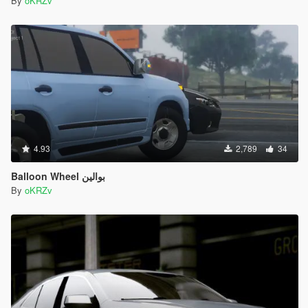
By
oKRZv
4.93
2,789
34
Balloon Wheel بوالين
By
oKRZv