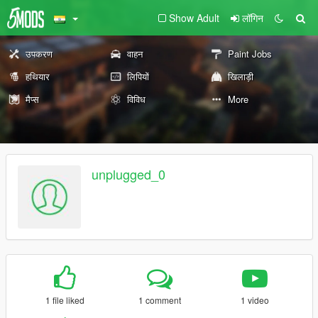
Show Adult
लॉगिन
उपकरण
वाहन
Paint Jobs
हथियार
लिपियों
खिलाड़ी
मैप्स
विविध
More
unplugged_0
1 file liked
1 comment
1 video