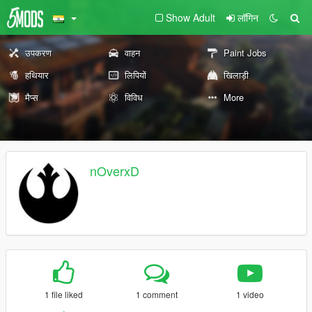
Show Adult
लॉगिन
उपकरण
वाहन
Paint Jobs
हथियार
लिपियों
खिलाड़ी
मैप्स
विविध
More
nOverxD
1 file liked
1 comment
1 video