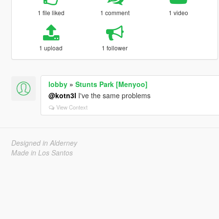
1 file liked
1 comment
1 video
1 upload
1 follower
lobby
»
Stunts Park [Menyoo]
@kotn3l
I've the same problems
View Context
Designed in Alderney
Made in Los Santos