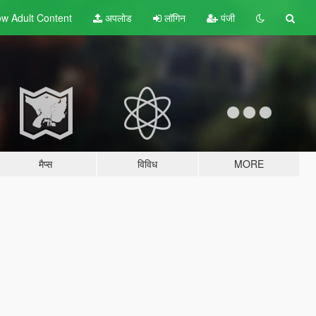
w Adult
Content
अपलोड
लॉगिन
पंजी
मैप्स
विविध
MORE